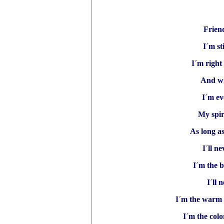
Frien
I´m st
I´m right
And wi
I´m ev
My spiri
As long a
I´ll n
I´m the b
I´ll
I´m the warm 
I´m the colo