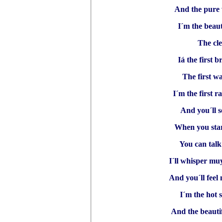
And the pure 
I´m the beaut
The cle
Iá the first b
The first w
I´m the first r
And you´ll s
When you start
You can talk
I´ll whisper mu
And you´ll feel
I´m the hot 
And the beauti