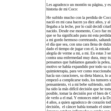
Les agradezco un montón su página, y esp
historia de mi Coco:
He sufrido mucho con la perdida de Coco,
nació en mi casa hacen ya diez años, y a
llegaba a la leche, por lo cuál decidí cr
nacido. Desde ese momento, Coco fue mi 
que se ha significado para mi esta perdida
a mi gordo hermoso correteando, saltando
el día que sea, con una cara llena de du
dado el tiempo de jugar con el, la mirada
alegría de verme a mi, a mi. En estas 3 
contra una enfermedad muy dura, muy tra
pensamos que habíamos ganado la pelea, p
motivo se había expandido por todo su cue
quimioterapia, para ver como reaccionaba
hacía sus curaciones, su dieta blanca, lo 
empezó a complicarse todo, los tumores s
pensamiento, vi a mi bebe sufriendo, suf
ha sido la más difícil decisión que he to
posible, tomar la decisión por el bien de
de verlo a el mal. Y entonces miré a la 
4 años, a quien agradezco de corazón tod
decisión, el cáncer había tomado el siste