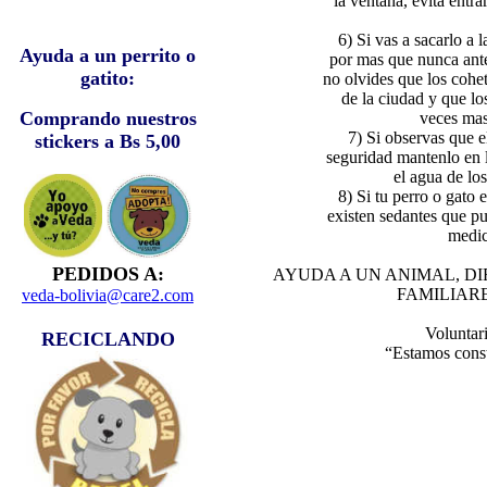
la ventana, evita entra
6) Si vas a sacarlo a l
Ayuda a un perrito o
por mas que nunca antes
gatito:
no olvides que los cohe
de la ciudad y que lo
Comprando nuestros
veces mas
7) Si observas que e
stickers a Bs 5,00
seguridad mantenlo en l
el agua de lo
8) Si tu perro o gato 
existen sedantes que p
medic
PEDIDOS A:
AYUDA A UN ANIMAL, DI
FAMILIAR
veda-bolivia@care2.com
Voluntar
RECICLANDO
“Estamos cons