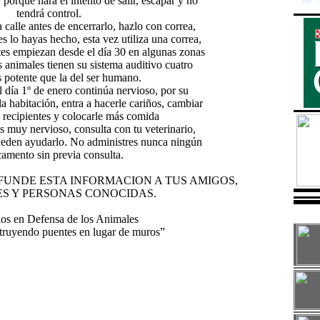
r porque hará el intento de salir, escapar y no
tendrá control.
a calle antes de encerrarlo, hazlo con correa,
 lo hayas hecho, esta vez utiliza una correa,
tes empiezan desde el día 30 en algunas zonas
s animales tienen su sistema auditivo cuatro
 potente que la del ser humano.
l día 1º de enero continúa nervioso, por su
a habitación, entra a hacerle cariños, cambiar
s recipientes y colocarle más comida
es muy nervioso, consulta con tu veterinario,
ueden ayudarlo. No administres nunca ningún
amento sin previa consulta.
FUNDE ESTA INFORMACION A TUS AMIGOS,
ES Y PERSONAS CONOCIDAS.
ios en Defensa de los Animales
truyendo puentes en lugar de muros”