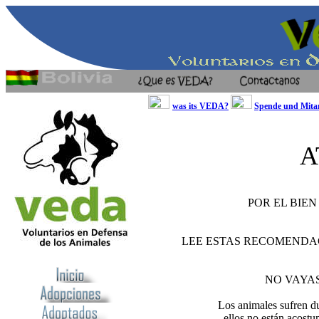
was its VEDA?
Spende und Mitar
A
POR EL BIEN
LEE ESTAS RECOMENDACI
NO VAYA
Los animales sufren du
ellos no están acostu