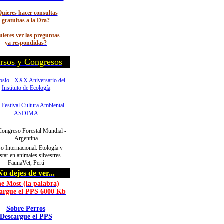
uieres hacer consultas
gratuitas a la Dra?
ieres ver las preguntas
ya respondidas?
rsos y Congresos
sio - XXX Aniversario del
Instituto de Ecología
 Festival Cultura Ambiental -
ASDIMA
Congreso Forestal Mundial -
Argentina
o Internacional: Etología y
star en animales silvestres -
FaunaVet, Perú
No dejes de ver...
e Most (la palabra)
argue el PPS 6000 Kb
Sobre Perros
Descargue el PPS