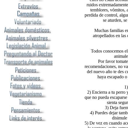
ruidos extremadamente 
temblores, vómitos, a
perdida de control, alg
se aturden, s
Muchas familias en
atropellados en las
Todos conocemos el p
animale
Por favor tomate
recomendaciones, no vay
del nuevo año te des cu
haya escapado o 
1)
2) Encierra a tu perro 
que no pueda escaparse (
sienta segu
3) Deja fuen
4) Puedes dejar tamb
disimule 
5) De vez en cuando ace