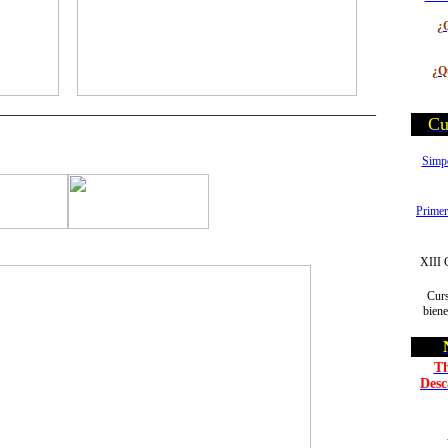
¿Q
¿Qu
--
_______________________________________________
Cu
Simpo
Primer
XIII 
Curs
biene
Th
Desc