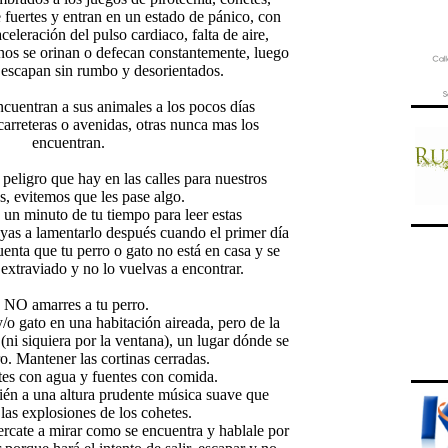
fuertes y entran en un estado de pánico, con
celeración del pulso cardiaco, falta de aire,
unos se orinan o defecan constantemente, luego
e escapan sin rumbo y desorientados.
cuentran a sus animales a los pocos días
 carreteras o avenidas, otras nunca mas los
encuentran.
eligro que hay en las calles para nuestros
s, evitemos que les pase algo.
 un minuto de tu tiempo para leer estas
as a lamentarlo después cuando el primer día
enta que tu perro o gato no está en casa y se
extraviado y no lo vuelvas a encontrar.
 NO amarres a tu perro.
y/o gato en una habitación aireada, pero de la
ni siquiera por la ventana), un lugar dónde se
ro. Mantener las cortinas cerradas.
tes con agua y fuentes con comida.
ién a una altura prudente música suave que
las explosiones de los cohetes.
rcate a mirar como se encuentra y hablale por